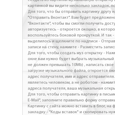
картинкой вы видите несколько закладок, п
Для того, что бы отправить картинку другу н
"Отправить Вконтакт". Вам будет предложен
"Вконтакте", чтобы вы смогли получить досту
авторизуетесь - откроется окошко, в которо
воспользуйтесь боковой прокруткой. И так 
выделилось и щелкните по надписи - Отправ
записи на стену, нажмите - Разместить запись
Для того, чтобы создать муз открытку - Наж
окне вам нужно будет выбрать музыкальный 
не должен превышать 10Mb) , написать свое 
загрузке музыкального файла, откроется ок
адрес получателя, имя и адрес отправителя.
являетесь человеком, а не роботом - нажми
адреса получателя, ваша музыкальная откр
Для того, чтобы отправить картинку в письме
E-Mail", заполните правильно форму отправк
Картинку с сайта можно вставить в блог, на
закладку - "Коды вставок" и скопировать ну