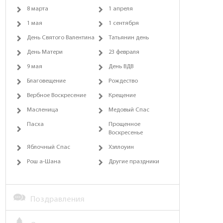
8 марта
1 апреля
1 мая
1 сентября
День Святого Валентина
Татьянин день
День Матери
23 февраля
9 мая
День ВДВ
Благовещение
Рождество
Вербное Воскресение
Крещение
Масленица
Медовый Спас
Пасха
Прощенное
Воскресенье
Яблочный Спас
Хэллоуин
Рош а-Шана
Другие праздники
Поздравления