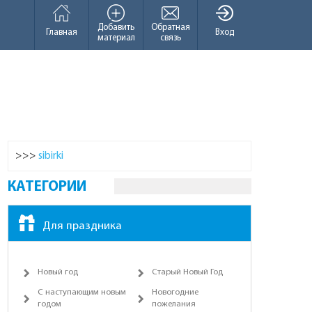
Добавить
Обратная
Главная
Вход
материал
связь
>>>
sibirki
КАТЕГОРИИ
Для праздника
Новый год
Старый Новый Год
С наступающим новым
Новогодние
годом
пожелания