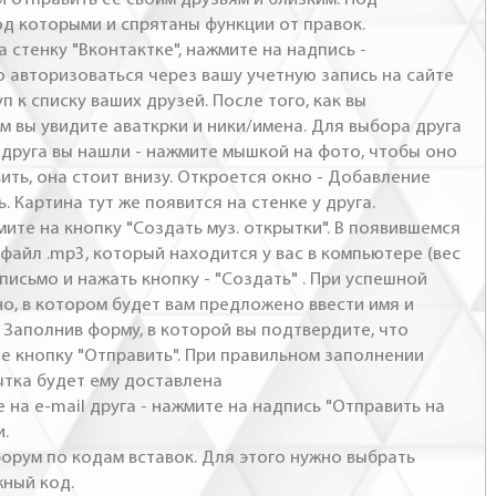
од которыми и спрятаны функции от правок.
а стенку "Вконтактке", нажмите на надпись -
о авторизоваться через вашу учетную запись на сайте
п к списку ваших друзей. После того, как вы
м вы увидите аваткрки и ники/имена. Для выбора друга
- друга вы нашли - нажмите мышкой на фото, чтобы оно
ить, она стоит внизу. Откроется окно - Добавление
. Картина тут же появится на стенке у друга.
мите на кнопку "Создать муз. открытки". В появившемся
файл .mp3, который находится у вас в компьютере (вес
письмо и нажать кнопку - "Создать" . При успешной
но, в котором будет вам предложено ввести имя и
 Заполнив форму, в которой вы подтвердите, что
те кнопку "Отправить". При правильном заполнении
ытка будет ему доставлена
 на e-mail друга - нажмите на надпись "Отправить на
и.
 форум по кодам вставок. Для этого нужно выбрать
жный код.