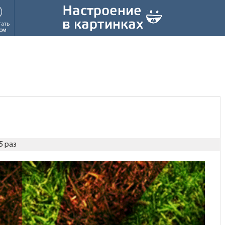
тать
ом
5 раз