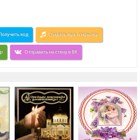
Получить код
Создать муз. открытку
ир
Отправить на стену в ВК