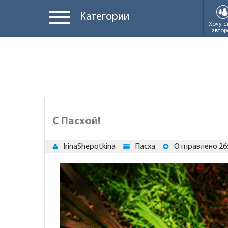
Категории
Хочу с
автор
С Пасхой!
IrinaShepotkina
Пасха
Отправлено 26