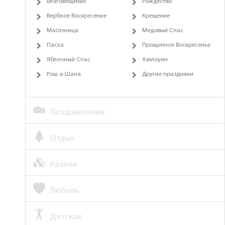
Благовещение
Рождество
Вербное Воскресение
Крещение
Масленица
Медовый Спас
Пасха
Прощенное Воскресенье
Яблочный Спас
Хэллоуин
Рош а-Шана
Другие праздники
Поздравления
Отдых
Разное
Любовь
Детское