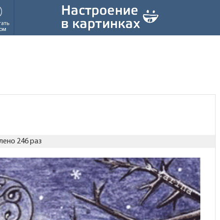
тать
ом
лено 246 раз