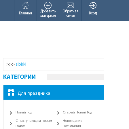
Добавить
Обратная
Главная
Вход
материал
связь
>>>
sibirki
КАТЕГОРИИ
Для праздника
Новый год
Старый Новый Год
С наступающим новым
Новогодние
годом
пожелания