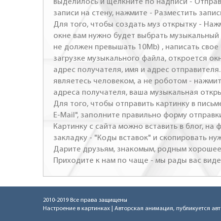
выделилось и щелкните по надписи - Отправ
записи на стену, нажмите - Разместить запись
Для того, чтобы создать муз открытку - Наж
окне вам нужно будет выбрать музыкальный 
не должен превышать 10Mb) , написать свое 
загрузке музыкального файла, откроется ок
адрес получателя, имя и адрес отправителя.
являетесь человеком, а не роботом - нажми
адреса получателя, ваша музыкальная откр
Для того, чтобы отправить картинку в письме
E-Mail", заполните правильно форму отправк
Картинку с сайта можно вставить в блог, на
закладку - "Коды вставок" и скопировать ну
Дарите друзьям, знакомым, родным хорошее 
Приходите к нам по чаще - мы рады вас виде
2010-2019 Все права защищены
Настроение в картинках
| Авторская анимация, публикуется ав