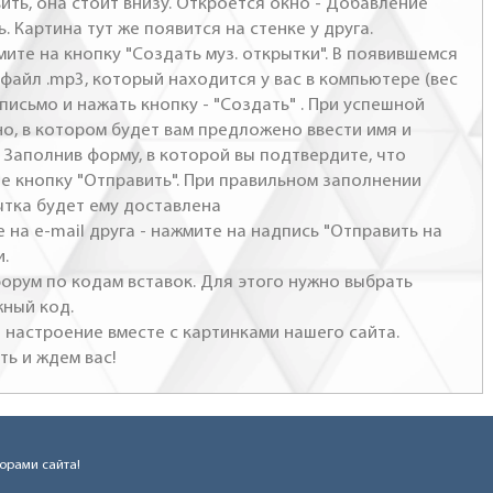
ить, она стоит внизу. Откроется окно - Добавление
. Картина тут же появится на стенке у друга.
мите на кнопку "Создать муз. открытки". В появившемся
файл .mp3, который находится у вас в компьютере (вес
письмо и нажать кнопку - "Создать" . При успешной
но, в котором будет вам предложено ввести имя и
 Заполнив форму, в которой вы подтвердите, что
те кнопку "Отправить". При правильном заполнении
ытка будет ему доставлена
 на e-mail друга - нажмите на надпись "Отправить на
и.
 форум по кодам вставок. Для этого нужно выбрать
жный код.
настроение вместе с картинками нашего сайта.
ть и ждем вас!
торами сайта!