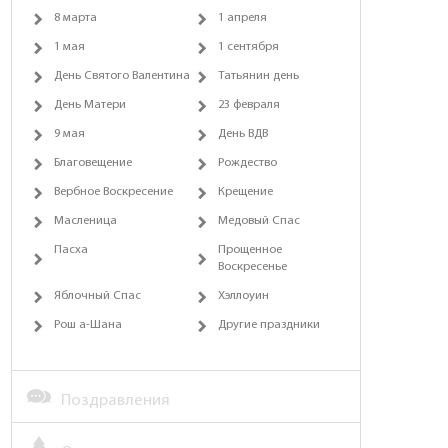
8 марта
1 апреля
1 мая
1 сентября
День Святого Валентина
Татьянин день
День Матери
23 февраля
9 мая
День ВДВ
Благовещение
Рождество
Вербное Воскресение
Крещение
Масленица
Медовый Спас
Пасха
Прощенное
Воскресенье
Яблочный Спас
Хэллоуин
Рош а-Шана
Другие праздники
Поздравления