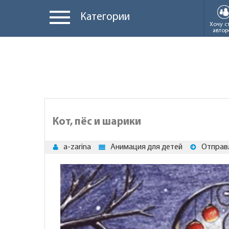
Категории
Хочу с
автор
Кот, пёс и шарики
a-zarina
Анимация для детей
Отправ