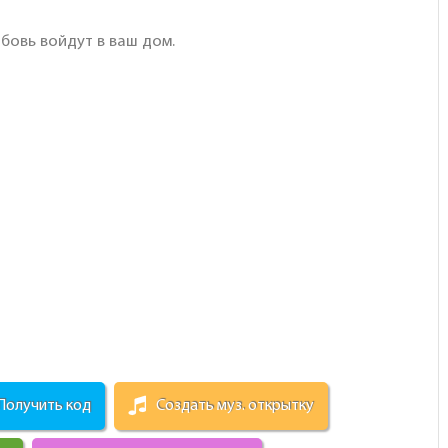
бовь войдут в ваш дом.
Получить код
Создать муз. открытку