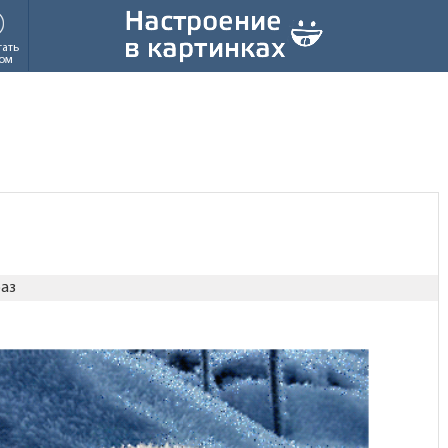
тать
ом
раз