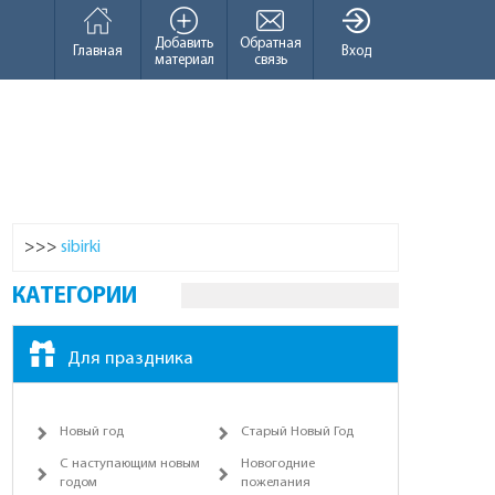
Добавить
Обратная
Главная
Вход
материал
связь
>>>
sibirki
КАТЕГОРИИ
Для праздника
Новый год
Старый Новый Год
С наступающим новым
Новогодние
годом
пожелания