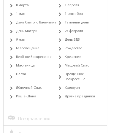
8 марта
1 апреля
1 мая
1 сентября
День Святого Валентина
Татьянин день
День Матери
23 февраля
9 мая
День ВДВ
Благовещение
Рождество
Вербное Воскресение
Крещение
Масленица
Медовый Спас
Пасха
Прощенное
Воскресенье
Яблочный Спас
Хэллоуин
Рош а-Шана
Другие праздники
Поздравления