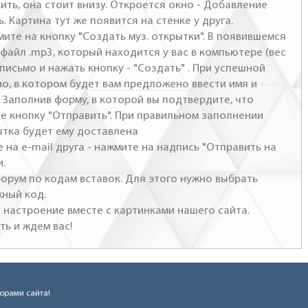
ить, она стоит внизу. Откроется окно - Добавление
. Картина тут же появится на стенке у друга.
мите на кнопку "Создать муз. открытки". В появившемся
файл .mp3, который находится у вас в компьютере (вес
письмо и нажать кнопку - "Создать" . При успешной
но, в котором будет вам предложено ввести имя и
 Заполнив форму, в которой вы подтвердите, что
те кнопку "Отправить". При правильном заполнении
ытка будет ему доставлена
 на e-mail друга - нажмите на надпись "Отправить на
и.
 форум по кодам вставок. Для этого нужно выбрать
жный код.
настроение вместе с картинками нашего сайта.
ть и ждем вас!
торами сайта!