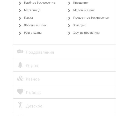
Вербное Воскресение
Крещение
Масленица
Медовый Спас
Пасха
Прощенное Воскресенье
Яблочный Спас
Хэллоуин
Рош а-Шана
Другие праздники
Поздравления
Отдых
Разное
Любовь
Детское