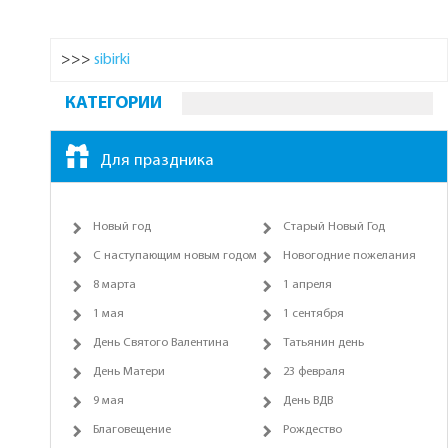
>>>
sibirki
КАТЕГОРИИ
Для праздника
Новый год
Старый Новый Год
С наступающим новым годом
Новогодние пожелания
8 марта
1 апреля
1 мая
1 сентября
День Святого Валентина
Татьянин день
День Матери
23 февраля
9 мая
День ВДВ
Благовещение
Рождество