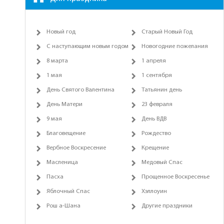
Новый год
Старый Новый Год
С наступающим новым годом
Новогодние пожелания
8 марта
1 апреля
1 мая
1 сентября
День Святого Валентина
Татьянин день
День Матери
23 февраля
9 мая
День ВДВ
Благовещение
Рождество
Вербное Воскресение
Крещение
Масленица
Медовый Спас
Пасха
Прощенное Воскресенье
Яблочный Спас
Хэллоуин
Рош а-Шана
Другие праздники