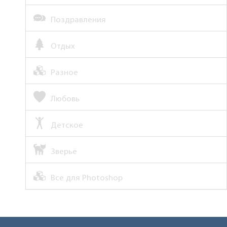
Поздравления
Отдых
Разное
Любовь
Детское
Зверьё
Все для Photoshop