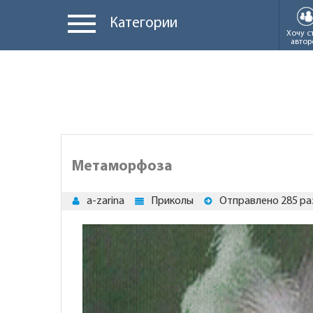
Категории
Хочу с
автор
Метаморфоза
a-zarina
Приколы
Отправлено 285 ра