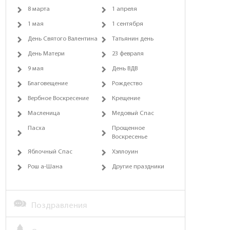
8 марта
1 апреля
1 мая
1 сентября
День Святого Валентина
Татьянин день
День Матери
23 февраля
9 мая
День ВДВ
Благовещение
Рождество
Вербное Воскресение
Крещение
Масленица
Медовый Спас
Пасха
Прощенное
Воскресенье
Яблочный Спас
Хэллоуин
Рош а-Шана
Другие праздники
Поздравления