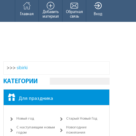
Добавить
Обратная
Главная
Вход
материал
связь
>>>
sibirki
КАТЕГОРИИ
Для праздника
Новый год
Старый Новый Год
С наступающим новым
Новогодние
годом
пожелания