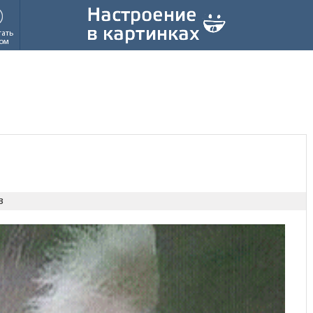
тать
ом
з