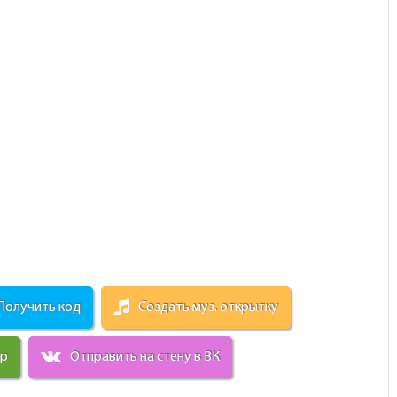
Получить код
Создать муз. открытку
ир
Отправить на стену в ВК