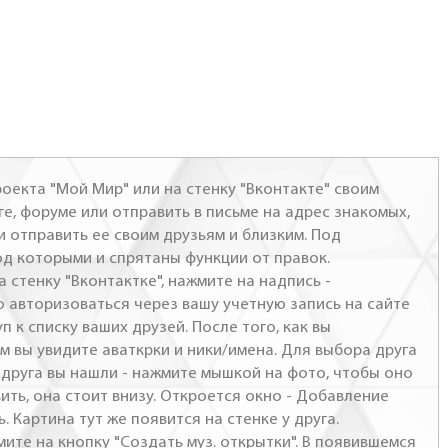
оекта "Мой Мир" или на стенку "Вконтакте" своим
ге, форуме или отправить в письме на адрес знакомых,
и отправить ее своим друзьям и близким. Под
од которыми и спрятаны функции от правок.
а стенку "Вконтактке", нажмите на надпись -
о авторизоваться через вашу учетную запись на сайте
п к списку ваших друзей. После того, как вы
м вы увидите аваткрки и ники/имена. Для выбора друга
- друга вы нашли - нажмите мышкой на фото, чтобы оно
ить, она стоит внизу. Откроется окно - Добавление
. Картина тут же появится на стенке у друга.
мите на кнопку "Создать муз. открытки". В появившемся