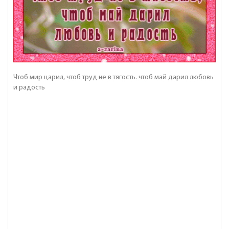
Чтоб мир царил, чтоб труд не в тягость. чтоб май дарил любовь
и радость