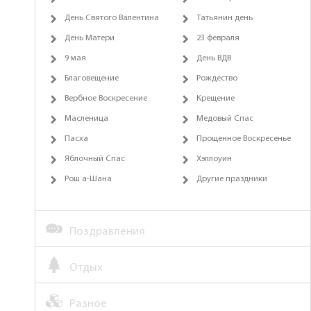
День Святого Валентина
Татьянин день
День Матери
23 февраля
9 мая
День ВДВ
Благовещение
Рождество
Вербное Воскресение
Крещение
Масленица
Медовый Спас
Пасха
Прощенное Воскресенье
Яблочный Спас
Хэллоуин
Рош а-Шана
Другие праздники
Поздравления
Отдых
Разное