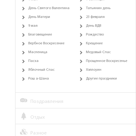
День Святого Валентина
Татьянин день
День Матери
23 февраля
9 мая
День ВДВ
Благовещение
Рождество
Вербное Воскресение
Крещение
Масленица
Медовый Спас
Пасха
Прощенное Воскресенье
Яблочный Спас
Хэллоуин
Рош а-Шана
Другие праздники
Поздравления
Отдых
Разное