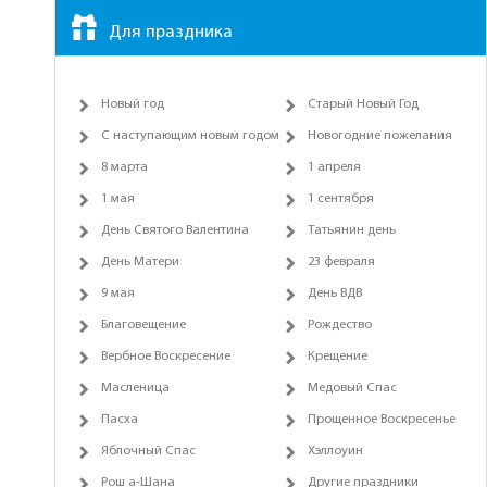
Для праздника
Новый год
Старый Новый Год
С наступающим новым годом
Новогодние пожелания
8 марта
1 апреля
1 мая
1 сентября
День Святого Валентина
Татьянин день
День Матери
23 февраля
9 мая
День ВДВ
Благовещение
Рождество
Вербное Воскресение
Крещение
Масленица
Медовый Спас
Пасха
Прощенное Воскресенье
Яблочный Спас
Хэллоуин
Рош а-Шана
Другие праздники