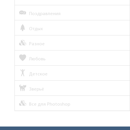
Поздравления
Отдых
Разное
Любовь
Детское
Зверьё
Все для Photoshop