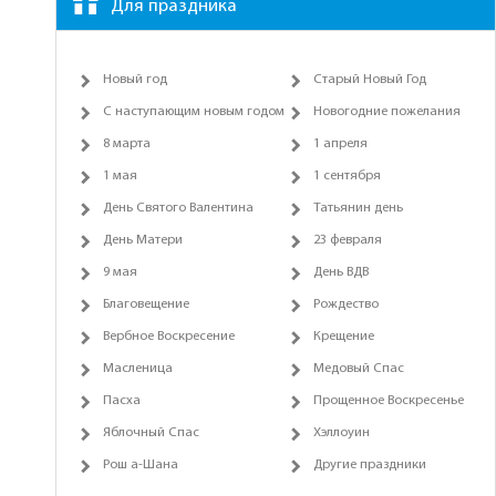
Для праздника
Новый год
Старый Новый Год
С наступающим новым годом
Новогодние пожелания
8 марта
1 апреля
1 мая
1 сентября
День Святого Валентина
Татьянин день
День Матери
23 февраля
9 мая
День ВДВ
Благовещение
Рождество
Вербное Воскресение
Крещение
Масленица
Медовый Спас
Пасха
Прощенное Воскресенье
Яблочный Спас
Хэллоуин
Рош а-Шана
Другие праздники