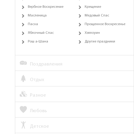
Вербное Воскресение
Крещение
Масленица
Медовый Спас
Пасха
Прощенное Воскресенье
Яблочный Спас
Хэллоуин
Рош а-Шана
Другие праздники
Поздравления
Отдых
Разное
Любовь
Детское