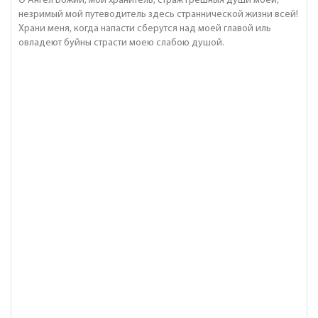
О Ангел Божий, мой хранитель, cтраж грешныя души моей,
незримый мой путеводитель здесь страннической жизни всей!
Храни меня, когда напасти сберутся над моей главой иль
овладеют буйны страсти моею слабою душой.