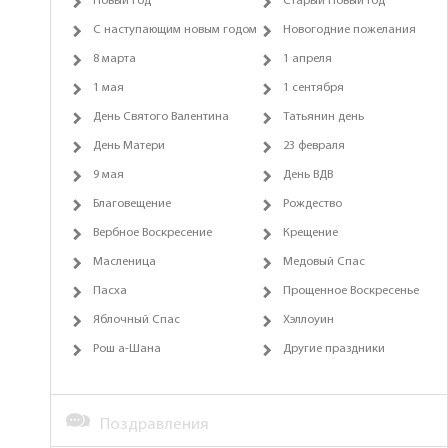
Новый год
Старый Новый Год
С наступающим новым годом
Новогодние пожелания
8 марта
1 апреля
1 мая
1 сентября
День Святого Валентина
Татьянин день
День Матери
23 февраля
9 мая
День ВДВ
Благовещение
Рождество
Вербное Воскресение
Крещение
Масленица
Медовый Спас
Пасха
Прощенное Воскресенье
Яблочный Спас
Хэллоуин
Рош а-Шана
Другие праздники
Поздравления