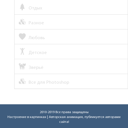
Отдых
Разное
Любовь
Детское
Зверьё
Все для Photoshop
2010-2019 Все права защищены
Настроение в картинках
| Авторская анимация, публикуется авторами
сайта!