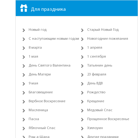
Для праздника
Новый год
Старый Новый Год
С наступающим новым годом
Новогодние пожелания
8 марта
1 апреля
1 мая
1 сентября
День Святого Валентина
Татьянин день
День Матери
23 февраля
9 мая
День ВДВ
Благовещение
Рождество
Вербное Воскресение
Крещение
Масленица
Медовый Спас
Пасха
Прощенное Воскресенье
Яблочный Спас
Хэллоуин
Рош а-Шана
Другие праздники