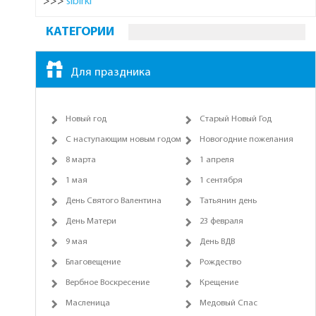
>>>
sibirki
КАТЕГОРИИ
Для праздника
Новый год
Старый Новый Год
С наступающим новым годом
Новогодние пожелания
8 марта
1 апреля
1 мая
1 сентября
День Святого Валентина
Татьянин день
День Матери
23 февраля
9 мая
День ВДВ
Благовещение
Рождество
Вербное Воскресение
Крещение
Масленица
Медовый Спас