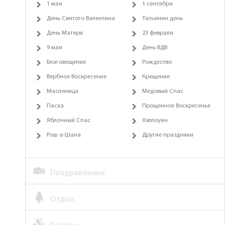
1 мая
1 сентября
День Святого Валентина
Татьянин день
День Матери
23 февраля
9 мая
День ВДВ
Благовещение
Рождество
Вербное Воскресение
Крещение
Масленица
Медовый Спас
Пасха
Прощенное Воскресенье
Яблочный Спас
Хэллоуин
Рош а-Шана
Другие праздники
Поздравления
Отдых