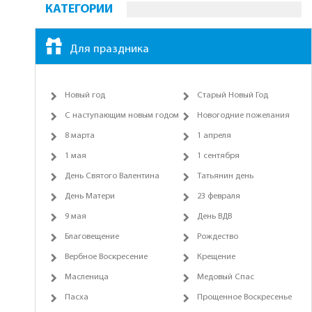
КАТЕГОРИИ
Для праздника
Новый год
Старый Новый Год
С наступающим новым годом
Новогодние пожелания
8 марта
1 апреля
1 мая
1 сентября
День Святого Валентина
Татьянин день
День Матери
23 февраля
9 мая
День ВДВ
Благовещение
Рождество
Вербное Воскресение
Крещение
Масленица
Медовый Спас
Пасха
Прощенное Воскресенье