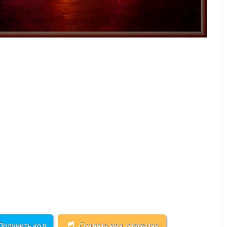
Получить код
Создать муз. открытку