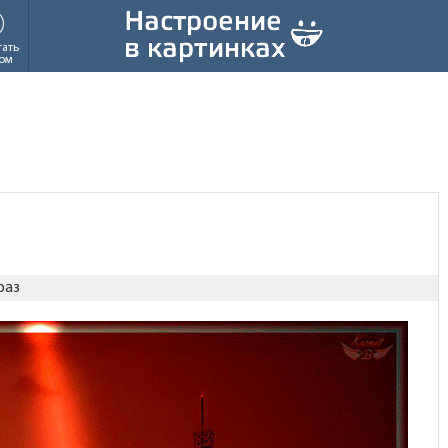
тать
ом
раз