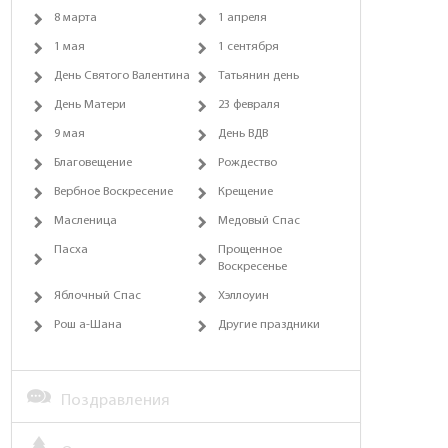
8 марта
1 апреля
1 мая
1 сентября
День Святого Валентина
Татьянин день
День Матери
23 февраля
9 мая
День ВДВ
Благовещение
Рождество
Вербное Воскресение
Крещение
Масленица
Медовый Спас
Пасха
Прощенное
Воскресенье
Яблочный Спас
Хэллоуин
Рош а-Шана
Другие праздники
Поздравления