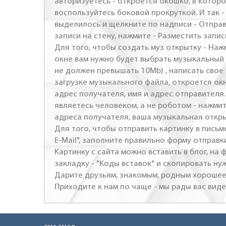
авторизуетесь - откроется окошко, в которо
воспользуйтесь боковой прокруткой. И так 
выделилось и щелкните по надписи - Отправ
записи на стену, нажмите - Разместить запись
Для того, чтобы создать муз открытку - Наж
окне вам нужно будет выбрать музыкальный 
не должен превышать 10Mb) , написать свое 
загрузке музыкального файла, откроется ок
адрес получателя, имя и адрес отправителя.
являетесь человеком, а не роботом - нажми
адреса получателя, ваша музыкальная откр
Для того, чтобы отправить картинку в письме
E-Mail", заполните правильно форму отправк
Картинку с сайта можно вставить в блог, на
закладку - "Коды вставок" и скопировать ну
Дарите друзьям, знакомым, родным хорошее 
Приходите к нам по чаще - мы рады вас виде