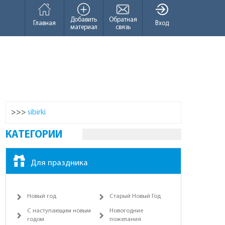
Добавить
Обратная
Главная
Вход
материал
связь
>>>
sibirki
КАТЕГОРИИ
Для праздника
Новый год
Старый Новый Год
С наступающим новым
Новогодние
годом
пожелания