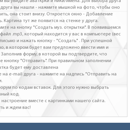
м вы увидите аваткрки и ники/имена. Для выбора друга
- друга вы нашли - нажмите мышкой на фото, чтобы оно
ить, она стоит внизу. Откроется окно - Добавление
. Картина тут же появится на стенке у друга.
мите на кнопку "Создать муз. открытки". В появившемся
файл .mp3, который находится у вас в компьютере (вес
письмо и нажать кнопку - "Создать" . При успешной
но, в котором будет вам предложено ввести имя и
 Заполнив форму, в которой вы подтвердите, что
те кнопку "Отправить". При правильном заполнении
ытка будет ему доставлена
 на e-mail друга - нажмите на надпись "Отправить на
и.
 форум по кодам вставок. Для этого нужно выбрать
жный код.
настроение вместе с картинками нашего сайта.
ть и ждем вас!