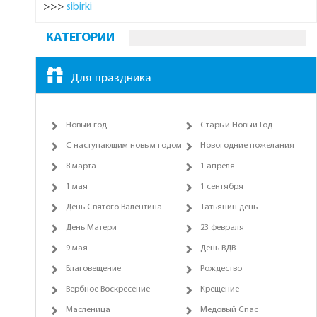
>>>
sibirki
КАТЕГОРИИ
Для праздника
Новый год
Старый Новый Год
С наступающим новым годом
Новогодние пожелания
8 марта
1 апреля
1 мая
1 сентября
День Святого Валентина
Татьянин день
День Матери
23 февраля
9 мая
День ВДВ
Благовещение
Рождество
Вербное Воскресение
Крещение
Масленица
Медовый Спас