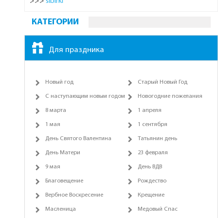
>>>
sibirki
КАТЕГОРИИ
Для праздника
Новый год
Старый Новый Год
С наступающим новым годом
Новогодние пожелания
8 марта
1 апреля
1 мая
1 сентября
День Святого Валентина
Татьянин день
День Матери
23 февраля
9 мая
День ВДВ
Благовещение
Рождество
Вербное Воскресение
Крещение
Масленица
Медовый Спас