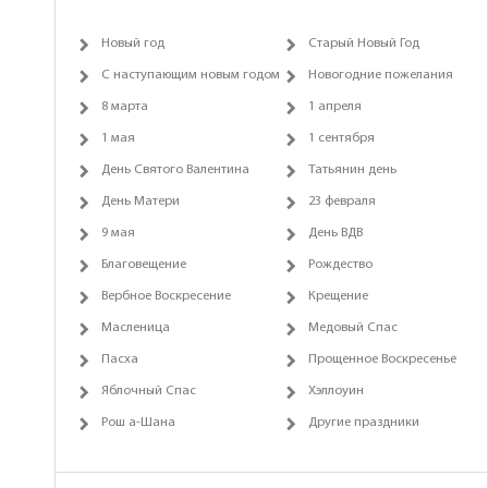
Новый год
Старый Новый Год
С наступающим новым годом
Новогодние пожелания
8 марта
1 апреля
1 мая
1 сентября
День Святого Валентина
Татьянин день
День Матери
23 февраля
9 мая
День ВДВ
Благовещение
Рождество
Вербное Воскресение
Крещение
Масленица
Медовый Спас
Пасха
Прощенное Воскресенье
Яблочный Спас
Хэллоуин
Рош а-Шана
Другие праздники