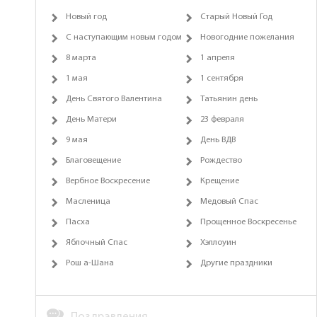
Новый год
Старый Новый Год
С наступающим новым годом
Новогодние пожелания
8 марта
1 апреля
1 мая
1 сентября
День Святого Валентина
Татьянин день
День Матери
23 февраля
9 мая
День ВДВ
Благовещение
Рождество
Вербное Воскресение
Крещение
Масленица
Медовый Спас
Пасха
Прощенное Воскресенье
Яблочный Спас
Хэллоуин
Рош а-Шана
Другие праздники
Поздравления