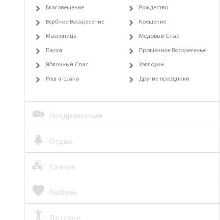
Благовещение
Рождество
Вербное Воскресение
Крещение
Масленица
Медовый Спас
Пасха
Прощенное Воскресенье
Яблочный Спас
Хэллоуин
Рош а-Шана
Другие праздники
Поздравления
Отдых
Разное
Любовь
Детское