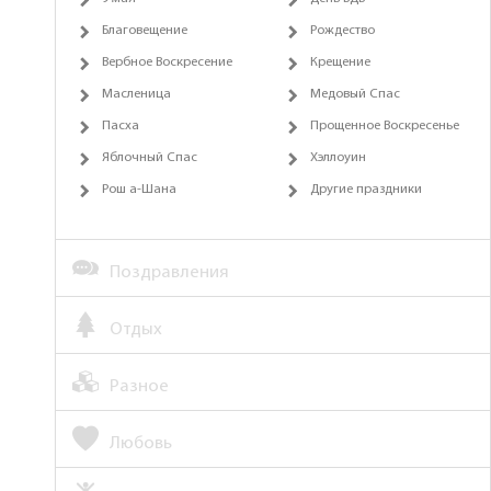
Благовещение
Рождество
Вербное Воскресение
Крещение
Масленица
Медовый Спас
Пасха
Прощенное Воскресенье
Яблочный Спас
Хэллоуин
Рош а-Шана
Другие праздники
Поздравления
Отдых
Разное
Любовь