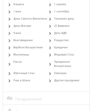
8 марта
1 апреля
1 мая
1 сентября
День Святого Валентина
Татьянин день
День Матери
23 февраля
9 мая
День ВДВ
Благовещение
Рождество
Вербное Воскресение
Крещение
Масленица
Медовый Спас
Пасха
Прощенное
Воскресенье
Яблочный Спас
Хэллоуин
Рош а-Шана
Другие праздники
Поздравления