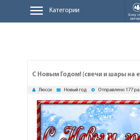
Категории
Хочу с
автор
С Новым Годом! (свечи и шары на е
Люсси
Новый год
Отправлено 177 ра