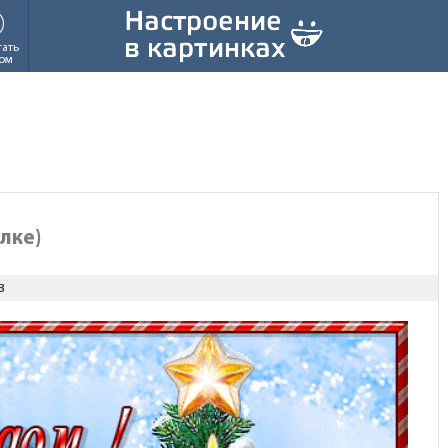
тать
ом
лке)
з