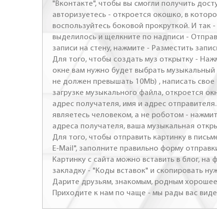
"Вконтакте", чтобы вы смогли получить досту
авторизуетесь - откроется окошко, в которо
воспользуйтесь боковой прокруткой. И так 
выделилось и щелкните по надписи - Отправ
записи на стену, нажмите - Разместить запись
Для того, чтобы создать муз открытку - Наж
окне вам нужно будет выбрать музыкальный 
не должен превышать 10Mb) , написать свое 
загрузке музыкального файла, откроется ок
адрес получателя, имя и адрес отправителя.
являетесь человеком, а не роботом - нажми
адреса получателя, ваша музыкальная откр
Для того, чтобы отправить картинку в письме
E-Mail", заполните правильно форму отправк
Картинку с сайта можно вставить в блог, на
закладку - "Коды вставок" и скопировать ну
Дарите друзьям, знакомым, родным хорошее 
Приходите к нам по чаще - мы рады вас виде