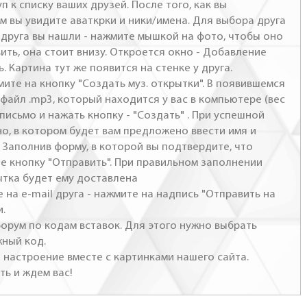
п к списку ваших друзей. После того, как вы
м вы увидите аваткрки и ники/имена. Для выбора друга
- друга вы нашли - нажмите мышкой на фото, чтобы оно
ить, она стоит внизу. Откроется окно - Добавление
. Картина тут же появится на стенке у друга.
мите на кнопку "Создать муз. открытки". В появившемся
файл .mp3, который находится у вас в компьютере (вес
письмо и нажать кнопку - "Создать" . При успешной
но, в котором будет вам предложено ввести имя и
 Заполнив форму, в которой вы подтвердите, что
те кнопку "Отправить". При правильном заполнении
ытка будет ему доставлена
 на e-mail друга - нажмите на надпись "Отправить на
и.
 форум по кодам вставок. Для этого нужно выбрать
жный код.
настроение вместе с картинками нашего сайта.
ть и ждем вас!