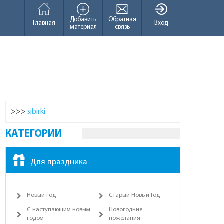
Добавить
Обратная
Главная
Вход
материал
связь
>>>
sibirki
КАТЕГОРИИ
Для праздника
Новый год
Старый Новый Год
С наступающим новым
Новогодние
годом
пожелания