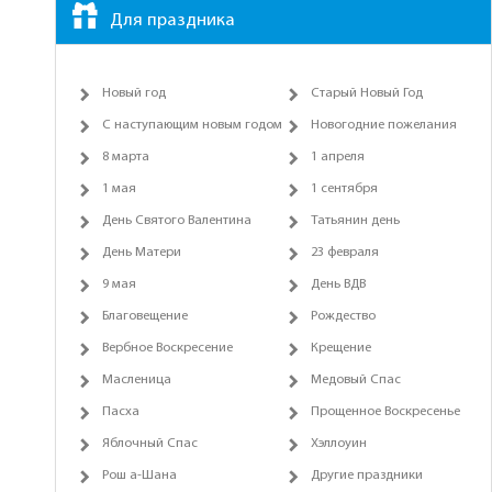
Для праздника
Новый год
Старый Новый Год
С наступающим новым годом
Новогодние пожелания
8 марта
1 апреля
1 мая
1 сентября
День Святого Валентина
Татьянин день
День Матери
23 февраля
9 мая
День ВДВ
Благовещение
Рождество
Вербное Воскресение
Крещение
Масленица
Медовый Спас
Пасха
Прощенное Воскресенье
Яблочный Спас
Хэллоуин
Рош а-Шана
Другие праздники