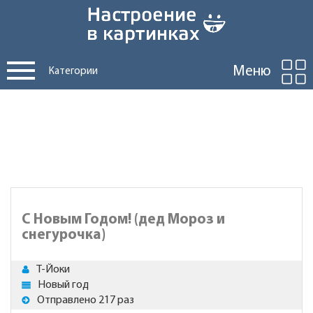
Меню
Категории
С Новым Годом! (дед Мороз и
снегурочка)
Т-Йоки
Новый год
Отправлено 217 раз