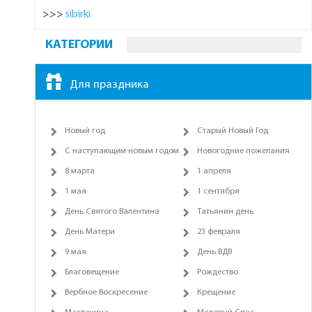
>>>
sibirki
КАТЕГОРИИ
Для праздника
Новый год
Старый Новый Год
С наступающим новым годом
Новогодние пожелания
8 марта
1 апреля
1 мая
1 сентября
День Святого Валентина
Татьянин день
День Матери
23 февраля
9 мая
День ВДВ
Благовещение
Рождество
Вербное Воскресение
Крещение