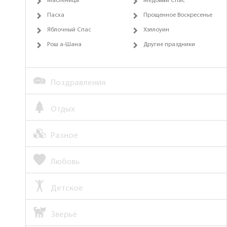
Масленица
Медовый Спас
Пасха
Прощенное Воскресенье
Яблочный Спас
Хэллоуин
Рош а-Шана
Другие праздники
Поздравления
Отдых
Разное
Любовь
Детское
Зверьё