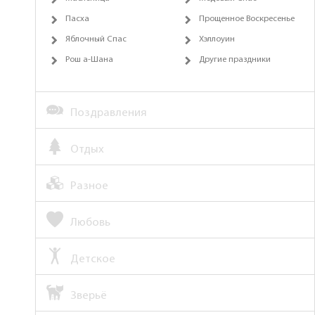
Пасха
Прощенное Воскресенье
Яблочный Спас
Хэллоуин
Рош а-Шана
Другие праздники
Поздравления
Отдых
Разное
Любовь
Детское
Зверьё