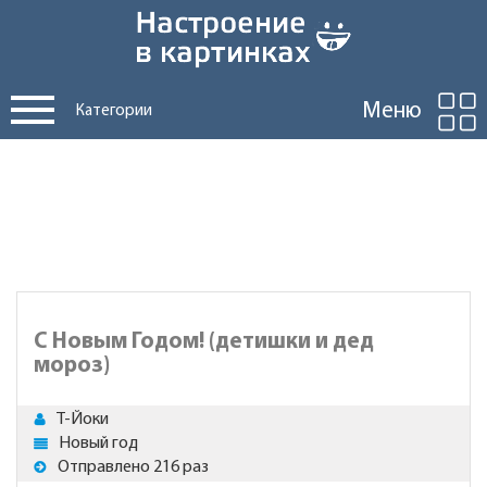
Меню
Категории
С Новым Годом! (детишки и дед
мороз)
Т-Йоки
Новый год
Отправлено 216 раз