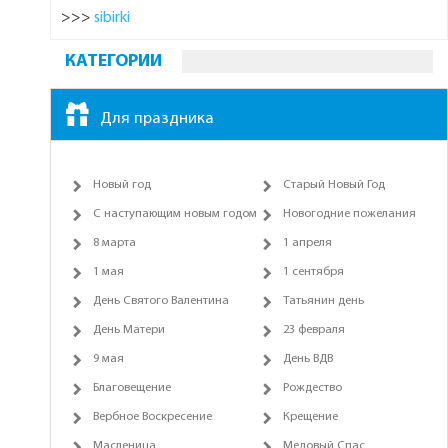
>>>
sibirki
КАТЕГОРИИ
Для праздника
Новый год
Старый Новый Год
С наступающим новым годом
Новогодние пожелания
8 марта
1 апреля
1 мая
1 сентября
День Святого Валентина
Татьянин день
День Матери
23 февраля
9 мая
День ВДВ
Благовещение
Рождество
Вербное Воскресение
Крещение
Масленица
Медовый Спас