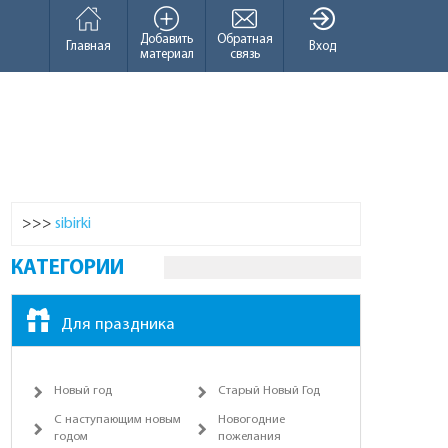
Добавить
Обратная
Главная
Вход
материал
связь
>>>
sibirki
КАТЕГОРИИ
Для праздника
Новый год
Старый Новый Год
С наступающим новым
Новогодние
годом
пожелания