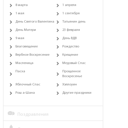
8 марта
1 апреля
1 мая
1 сентября
День Святого Валентина
Татьянин день
День Матери
23 февраля
9 мая
День ВДВ
Благовещение
Рождество
Вербное Воскресение
Крещение
Масленица
Медовый Спас
Пасха
Прощенное
Воскресенье
Яблочный Спас
Хэллоуин
Рош а-Шана
Другие праздники
Поздравления