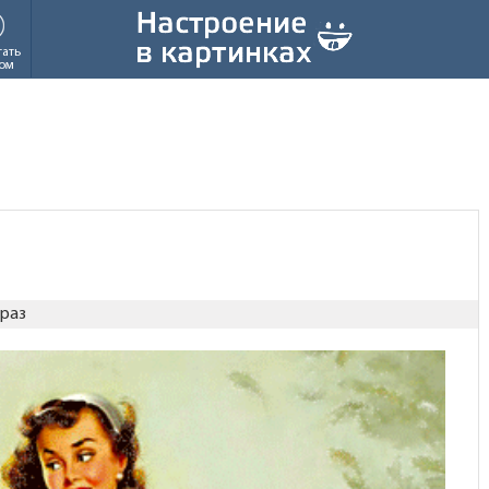
тать
ом
 раз