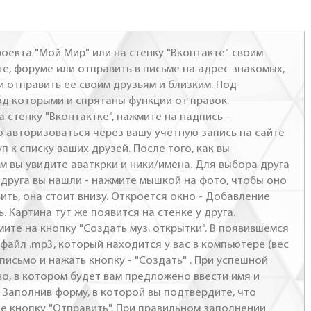
оекта "Мой Мир" или на стенку "Вконтакте" своим
ге, форуме или отправить в письме на адрес знакомых,
и отправить ее своим друзьям и близким. Под
од которыми и спрятаны функции от правок.
а стенку "Вконтактке", нажмите на надпись -
о авторизоваться через вашу учетную запись на сайте
п к списку ваших друзей. После того, как вы
м вы увидите аваткрки и ники/имена. Для выбора друга
- друга вы нашли - нажмите мышкой на фото, чтобы оно
ить, она стоит внизу. Откроется окно - Добавление
. Картина тут же появится на стенке у друга.
мите на кнопку "Создать муз. открытки". В появившемся
файл .mp3, который находится у вас в компьютере (вес
письмо и нажать кнопку - "Создать" . При успешной
но, в котором будет вам предложено ввести имя и
 Заполнив форму, в которой вы подтвердите, что
те кнопку "Отправить". При правильном заполнении