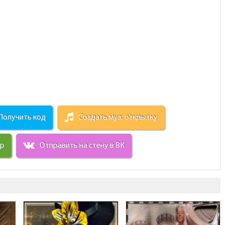
Получить код
Создать муз. открытку
ир
Отправить на стену в ВК