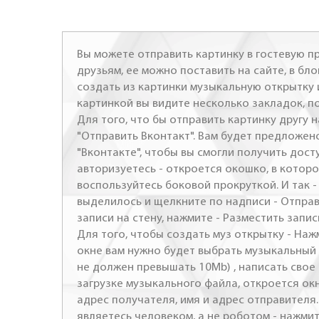
Вы можете отправить картинку в гостевую пр
друзьям, ее можно поставить на сайте, в бло
создать из картинки музыкальную открытку 
картинкой вы видите несколько закладок, п
Для того, что бы отправить картинку другу н
"Отправить Вконтакт". Вам будет предложен
"Вконтакте", чтобы вы смогли получить досту
авторизуетесь - откроется окошко, в которо
воспользуйтесь боковой прокруткой. И так 
выделилось и щелкните по надписи - Отправ
записи на стену, нажмите - Разместить запись
Для того, чтобы создать муз открытку - Наж
окне вам нужно будет выбрать музыкальный 
не должен превышать 10Mb) , написать свое 
загрузке музыкального файла, откроется ок
адрес получателя, имя и адрес отправителя.
являетесь человеком, а не роботом - нажми