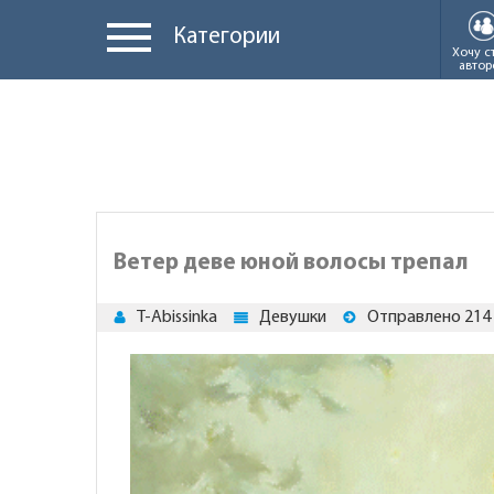
Категории
Хочу с
автор
Ветер деве юной волосы трепал
T-Abissinka
Девушки
Отправлено 214