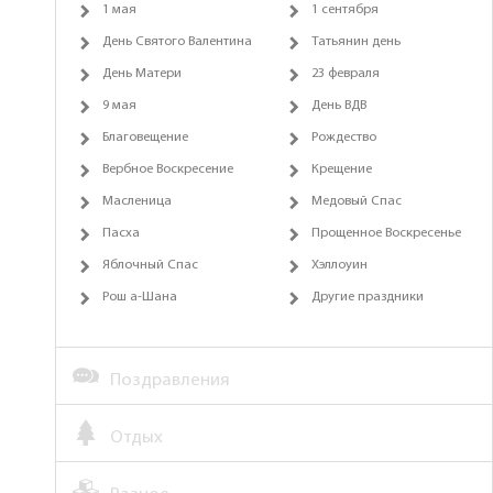
1 мая
1 сентября
День Святого Валентина
Татьянин день
День Матери
23 февраля
9 мая
День ВДВ
Благовещение
Рождество
Вербное Воскресение
Крещение
Масленица
Медовый Спас
Пасха
Прощенное Воскресенье
Яблочный Спас
Хэллоуин
Рош а-Шана
Другие праздники
Поздравления
Отдых