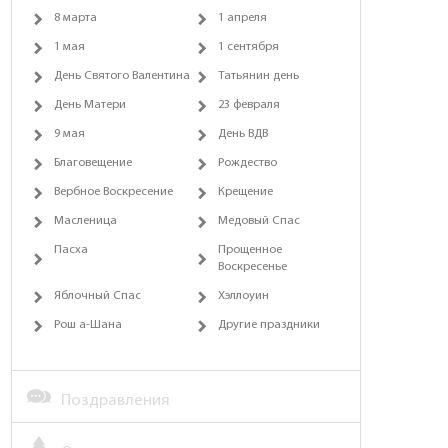
8 марта
1 апреля
1 мая
1 сентября
День Святого Валентина
Татьянин день
День Матери
23 февраля
9 мая
День ВДВ
Благовещение
Рождество
Вербное Воскресение
Крещение
Масленица
Медовый Спас
Пасха
Прощенное
Воскресенье
Яблочный Спас
Хэллоуин
Рош а-Шана
Другие праздники
Поздравления