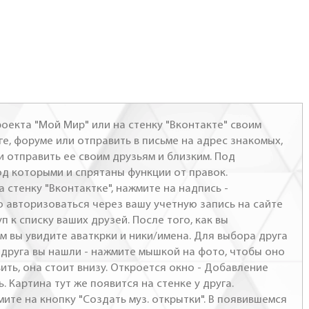
оекта "Мой Мир" или на стенку "Вконтакте" своим
ге, форуме или отправить в письме на адрес знакомых,
и отправить ее своим друзьям и близким. Под
од которыми и спрятаны функции от правок.
а стенку "Вконтактке", нажмите на надпись -
о авторизоваться через вашу учетную запись на сайте
п к списку ваших друзей. После того, как вы
м вы увидите аваткрки и ники/имена. Для выбора друга
- друга вы нашли - нажмите мышкой на фото, чтобы оно
ить, она стоит внизу. Откроется окно - Добавление
. Картина тут же появится на стенке у друга.
мите на кнопку "Создать муз. открытки". В появившемся