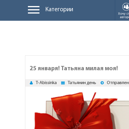
Категории
Хочу с
автор
25 января! Татьяна милая моя!
T-Abissinka
Татьянин день
Отправлен