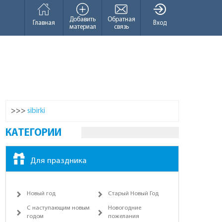
Добавить
Обратная
Главная
Вход
материал
связь
>>>
sibirki
КАТЕГОРИИ
Для праздника
Новый год
Старый Новый Год
С наступающим новым
Новогодние
годом
пожелания