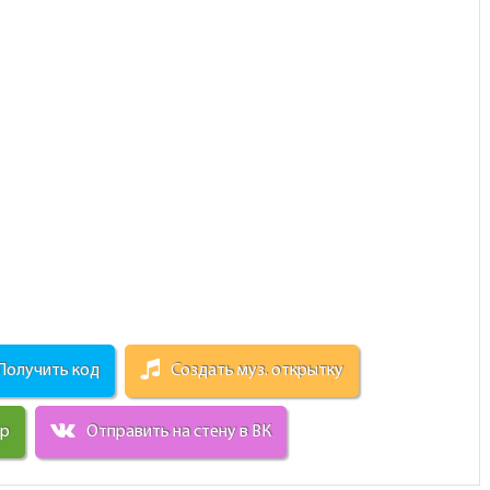
Получить код
Создать муз. открытку
ир
Отправить на стену в ВК