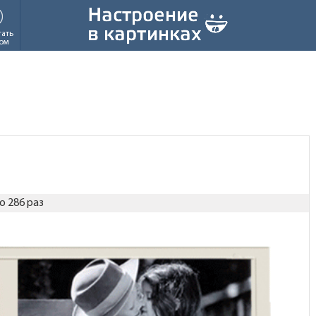
тать
ом
о 286 раз