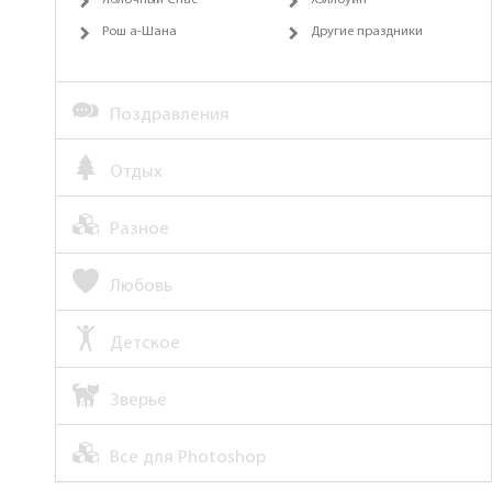
Яблочный Спас
Хэллоуин
Рош а-Шана
Другие праздники
Поздравления
Отдых
Разное
Любовь
Детское
Зверьё
Все для Photoshop