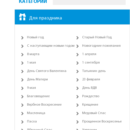
КАТЕГОРИИ
Для праздника
Новый год
Старый Новый Год
С наступающим новым годом
Новогодние пожелания
8 марта
1 апреля
1 мая
1 сентября
День Святого Валентина
Татьянин день
День Матери
23 февраля
9 мая
День ВДВ
Благовещение
Рождество
Вербное Воскресение
Крещение
Масленица
Медовый Спас
Пасха
Прощенное Воскресенье