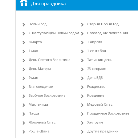
Для праздника
Новый год
Старый Новый Год
С наступающим новым годом
Новогодние пожелания
8 марта
1 апреля
1 мая
1 сентября
День Святого Валентина
Татьянин день
День Матери
23 февраля
9 мая
День ВДВ
Благовещение
Рождество
Вербное Воскресение
Крещение
Масленица
Медовый Спас
Пасха
Прощенное Воскресенье
Яблочный Спас
Хэллоуин
Рош а-Шана
Другие праздники