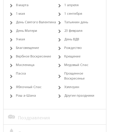
8 марта
1 апреля
1 мая
1 сентября
День Святого Валентина
Татьянин день
День Матери
23 февраля
9 мая
День ВДВ
Благовещение
Рождество
Вербное Воскресение
Крещение
Масленица
Медовый Спас
Пасха
Прощенное
Воскресенье
Яблочный Спас
Хэллоуин
Рош а-Шана
Другие праздники
Поздравления