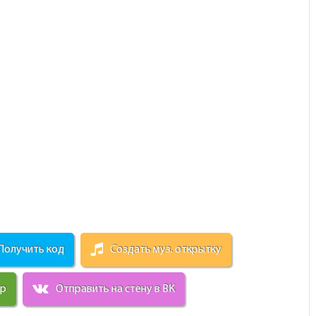
Получить код
Создать муз. открытку
ир
Отправить на стену в ВК