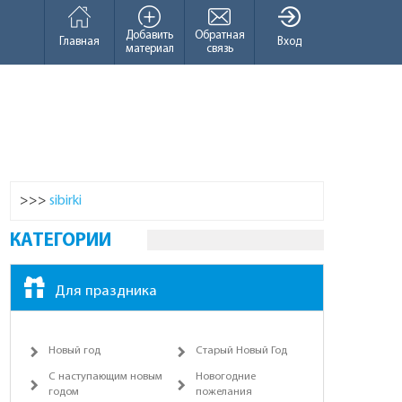
Добавить
Обратная
Главная
Вход
материал
связь
>>>
sibirki
КАТЕГОРИИ
Для праздника
Новый год
Старый Новый Год
С наступающим новым
Новогодние
годом
пожелания