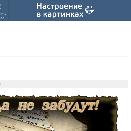
тать
ом
з