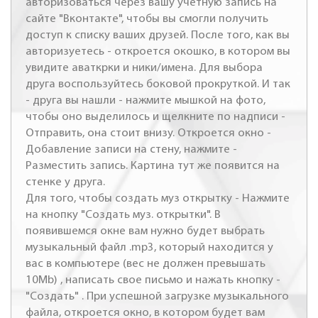
авторизоваться через вашу учетную запись на
сайте "Вконтакте", чтобы вы смогли получить
доступ к списку ваших друзей. После того, как вы
авторизуетесь - откроется окошко, в котором вы
увидите аваткрки и ники/имена. Для выбора
друга воспользуйтесь боковой прокруткой. И так
- друга вы нашли - нажмите мышкой на фото,
чтобы оно выделилось и щелкните по надписи -
Отправить, она стоит внизу. Откроется окно -
Добавление записи на стену, нажмите -
Разместить запись. Картина тут же появится на
стенке у друга.
Для того, чтобы создать муз открытку - Нажмите
на кнопку "Создать муз. открытки". В
появившемся окне вам нужно будет выбрать
музыкальный файл .mp3, который находится у
вас в компьютере (вес не должен превышать
10Mb) , написать свое письмо и нажать кнопку -
"Создать" . При успешной загрузке музыкального
файла, откроется окно, в котором будет вам