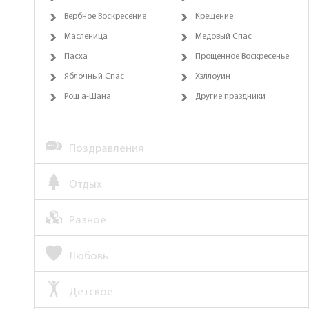
Вербное Воскресение
Крещение
Масленица
Медовый Спас
Пасха
Прощенное Воскресенье
Яблочный Спас
Хэллоуин
Рош а-Шана
Другие праздники
Поздравления
Отдых
Разное
Любовь
Детское