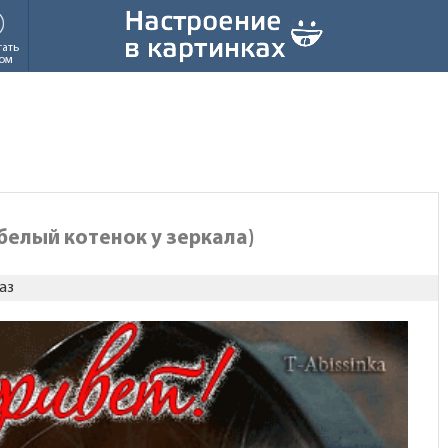
тать
ом
(белый котенок у зеркала)
аз