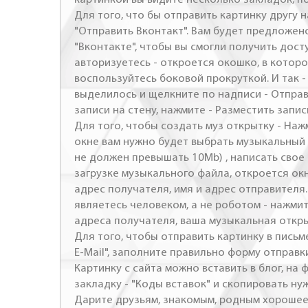
Для того, что бы отправить картинку другу н
"Отправить Вконтакт". Вам будет предложен
"Вконтакте", чтобы вы смогли получить досту
авторизуетесь - откроется окошко, в которо
воспользуйтесь боковой прокруткой. И так 
выделилось и щелкните по надписи - Отправ
записи на стену, нажмите - Разместить запись
Для того, чтобы создать муз открытку - Наж
окне вам нужно будет выбрать музыкальный 
не должен превышать 10Mb) , написать свое 
загрузке музыкального файла, откроется ок
адрес получателя, имя и адрес отправителя.
являетесь человеком, а не роботом - нажми
адреса получателя, ваша музыкальная откр
Для того, чтобы отправить картинку в письме
E-Mail", заполните правильно форму отправк
Картинку с сайта можно вставить в блог, на
закладку - "Коды вставок" и скопировать ну
Дарите друзьям, знакомым, родным хорошее 