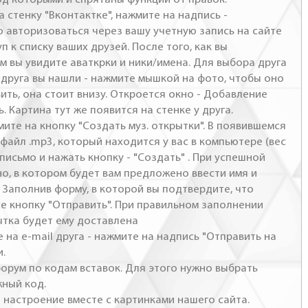
а стенку "Вконтактке", нажмите на надпись -
о авторизоваться через вашу учетную запись на сайте
п к списку ваших друзей. После того, как вы
м вы увидите аваткрки и ники/имена. Для выбора друга
- друга вы нашли - нажмите мышкой на фото, чтобы оно
ить, она стоит внизу. Откроется окно - Добавление
. Картина тут же появится на стенке у друга.
мите на кнопку "Создать муз. открытки". В появившемся
файл .mp3, который находится у вас в компьютере (вес
письмо и нажать кнопку - "Создать" . При успешной
но, в котором будет вам предложено ввести имя и
 Заполнив форму, в которой вы подтвердите, что
те кнопку "Отправить". При правильном заполнении
ытка будет ему доставлена
 на e-mail друга - нажмите на надпись "Отправить на
и.
 форум по кодам вставок. Для этого нужно выбрать
жный код.
настроение вместе с картинками нашего сайта.