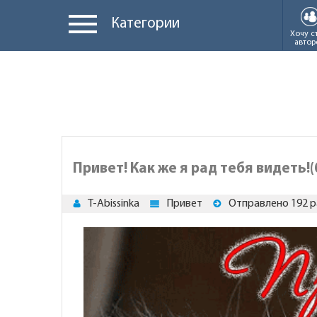
Категории
Хочу с
автор
Привет! Как же я рад тебя видеть!
T-Abissinka
Привет
Отправлено 192 р