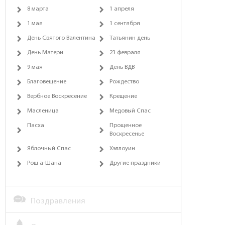
8 марта
1 апреля
1 мая
1 сентября
День Святого Валентина
Татьянин день
День Матери
23 февраля
9 мая
День ВДВ
Благовещение
Рождество
Вербное Воскресение
Крещение
Масленица
Медовый Спас
Пасха
Прощенное
Воскресенье
Яблочный Спас
Хэллоуин
Рош а-Шана
Другие праздники
Поздравления