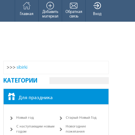
Добавить
Обратная
Главная
Вход
материал
связь
>>>
sibirki
КАТЕГОРИИ
Для праздника
Новый год
Старый Новый Год
С наступающим новым
Новогодние
годом
пожелания