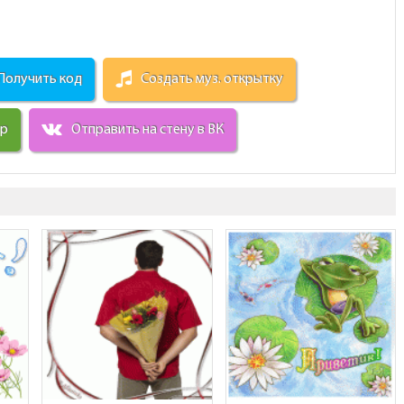
Получить код
Создать муз. открытку
ир
Отправить на стену в ВК