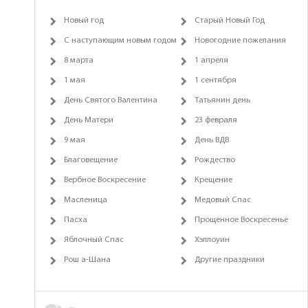
Новый год
Старый Новый Год
С наступающим новым годом
Новогодние пожелания
8 марта
1 апреля
1 мая
1 сентября
День Святого Валентина
Татьянин день
День Матери
23 февраля
9 мая
День ВДВ
Благовещение
Рождество
Вербное Воскресение
Крещение
Масленица
Медовый Спас
Пасха
Прощенное Воскресенье
Яблочный Спас
Хэллоуин
Рош а-Шана
Другие праздники