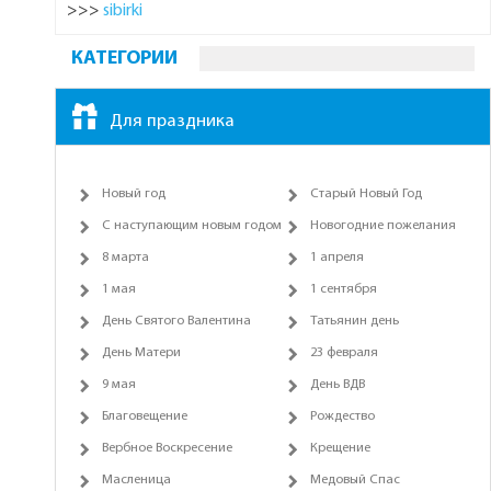
>>>
sibirki
КАТЕГОРИИ
Для праздника
Новый год
Старый Новый Год
С наступающим новым годом
Новогодние пожелания
8 марта
1 апреля
1 мая
1 сентября
День Святого Валентина
Татьянин день
День Матери
23 февраля
9 мая
День ВДВ
Благовещение
Рождество
Вербное Воскресение
Крещение
Масленица
Медовый Спас