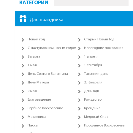
КАТЕГОРИИ
Для праздника
Новый год
Старый Новый Год
С наступающим новым годом
Новогодние пожелания
8 марта
1 апреля
1 мая
1 сентября
День Святого Валентина
Татьянин день
День Матери
23 февраля
9 мая
День ВДВ
Благовещение
Рождество
Вербное Воскресение
Крещение
Масленица
Медовый Спас
Пасха
Прощенное Воскресенье