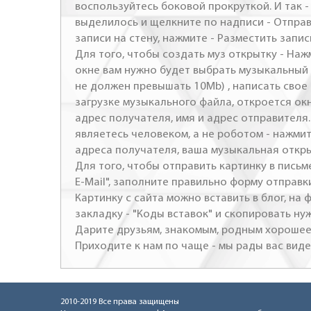
воспользуйтесь боковой прокруткой. И так 
выделилось и щелкните по надписи - Отправ
записи на стену, нажмите - Разместить запись
Для того, чтобы создать муз открытку - Наж
окне вам нужно будет выбрать музыкальный 
не должен превышать 10Mb) , написать свое 
загрузке музыкального файла, откроется ок
адрес получателя, имя и адрес отправителя.
являетесь человеком, а не роботом - нажми
адреса получателя, ваша музыкальная откр
Для того, чтобы отправить картинку в письме
E-Mail", заполните правильно форму отправк
Картинку с сайта можно вставить в блог, на
закладку - "Коды вставок" и скопировать ну
Дарите друзьям, знакомым, родным хорошее 
Приходите к нам по чаще - мы рады вас виде
2010-2019 Все права защищены