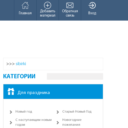
Добавить
Обратная
Главная
Вход
материал
связь
>>>
sibirki
КАТЕГОРИИ
Для праздника
Новый год
Старый Новый Год
С наступающим новым
Новогодние
годом
пожелания