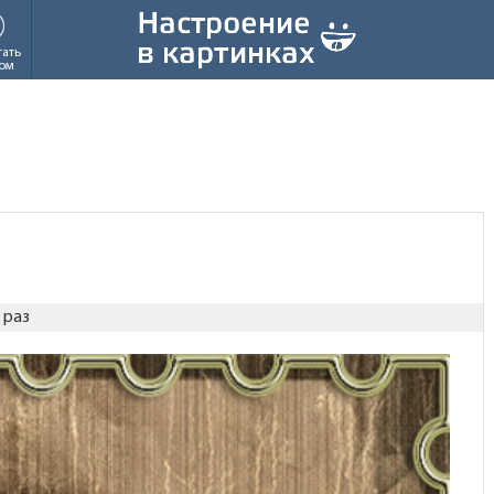
тать
ом
 раз