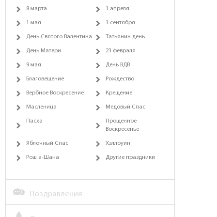
8 марта
1 апреля
1 мая
1 сентября
День Святого Валентина
Татьянин день
День Матери
23 февраля
9 мая
День ВДВ
Благовещение
Рождество
Вербное Воскресение
Крещение
Масленица
Медовый Спас
Пасха
Прощенное
Воскресенье
Яблочный Спас
Хэллоуин
Рош а-Шана
Другие праздники
Поздравления