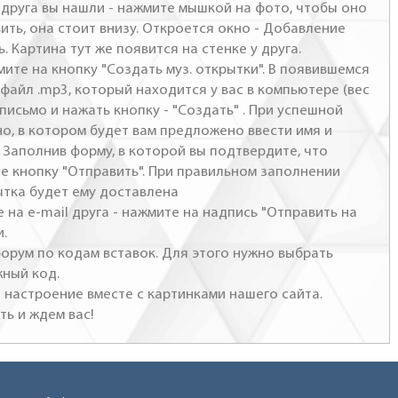
- друга вы нашли - нажмите мышкой на фото, чтобы оно
ить, она стоит внизу. Откроется окно - Добавление
. Картина тут же появится на стенке у друга.
мите на кнопку "Создать муз. открытки". В появившемся
файл .mp3, который находится у вас в компьютере (вес
письмо и нажать кнопку - "Создать" . При успешной
но, в котором будет вам предложено ввести имя и
 Заполнив форму, в которой вы подтвердите, что
те кнопку "Отправить". При правильном заполнении
ытка будет ему доставлена
 на e-mail друга - нажмите на надпись "Отправить на
и.
 форум по кодам вставок. Для этого нужно выбрать
жный код.
настроение вместе с картинками нашего сайта.
ть и ждем вас!