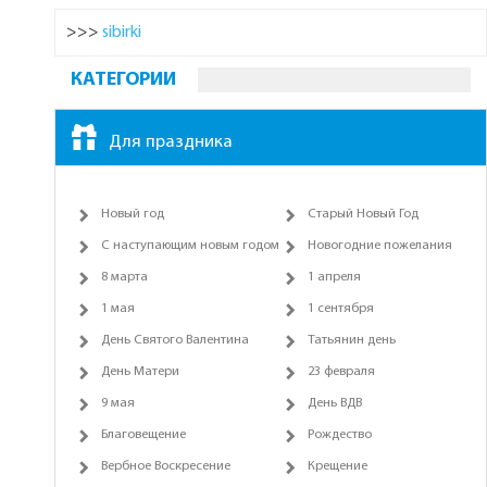
>>>
sibirki
КАТЕГОРИИ
Для праздника
Новый год
Старый Новый Год
С наступающим новым годом
Новогодние пожелания
8 марта
1 апреля
1 мая
1 сентября
День Святого Валентина
Татьянин день
День Матери
23 февраля
9 мая
День ВДВ
Благовещение
Рождество
Вербное Воскресение
Крещение