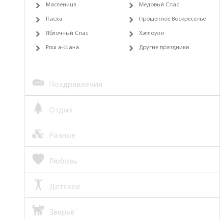
Масленица
Медовый Спас
Пасха
Прощенное Воскресенье
Яблочный Спас
Хэллоуин
Рош а-Шана
Другие праздники
Поздравления
Отдых
Разное
Любовь
Детское
Зверьё