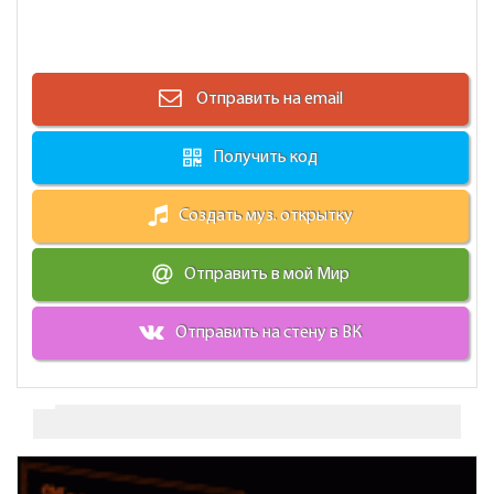
Отправить на email
Получить код
Создать муз. открытку
Отправить в мой Мир
Отправить на стену в ВК