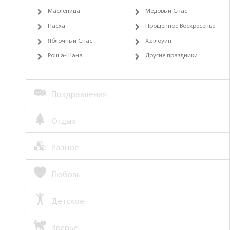
Масленица
Медовый Спас
Пасха
Прощенное Воскресенье
Яблочный Спас
Хэллоуин
Рош а-Шана
Другие праздники
Поздравления
Отдых
Разное
Любовь
Детское
Зверьё