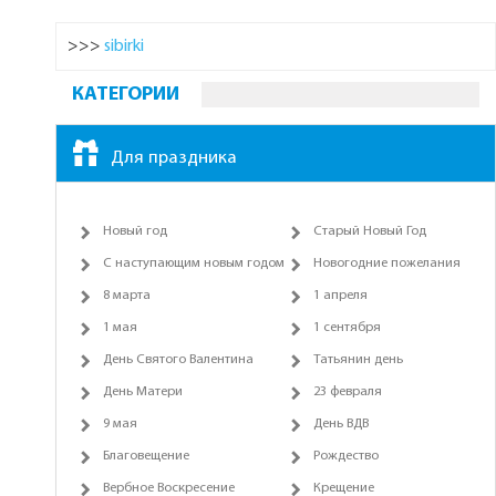
>>>
sibirki
КАТЕГОРИИ
Для праздника
Новый год
Старый Новый Год
С наступающим новым годом
Новогодние пожелания
8 марта
1 апреля
1 мая
1 сентября
День Святого Валентина
Татьянин день
День Матери
23 февраля
9 мая
День ВДВ
Благовещение
Рождество
Вербное Воскресение
Крещение