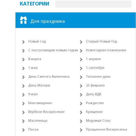
КАТЕГОРИИ
Для праздника
Новый год
Старый Новый Год
С наступающим новым годом
Новогодние пожелания
8 марта
1 апреля
1 мая
1 сентября
День Святого Валентина
Татьянин день
День Матери
23 февраля
9 мая
День ВДВ
Благовещение
Рождество
Вербное Воскресение
Крещение
Масленица
Медовый Спас
Пасха
Прощенное Воскресенье