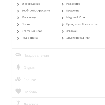
Благовещение
Рождество
Вербное Воскресение
Крещение
Масленица
Медовый Спас
Пасха
Прощенное Воскресенье
Яблочный Спас
Хэллоуин
Рош а-Шана
Другие праздники
Поздравления
Отдых
Разное
Любовь
Детское