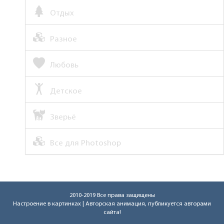
Отдых
Разное
Любовь
Детское
Зверьё
Все для Photoshop
2010-2019 Все права защищены
Настроение в картинках
| Авторская анимация, публикуется авторами
сайта!