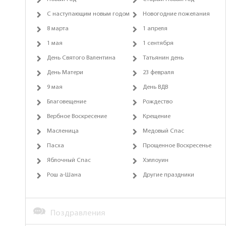
С наступающим новым годом
Новогодние пожелания
8 марта
1 апреля
1 мая
1 сентября
День Святого Валентина
Татьянин день
День Матери
23 февраля
9 мая
День ВДВ
Благовещение
Рождество
Вербное Воскресение
Крещение
Масленица
Медовый Спас
Пасха
Прощенное Воскресенье
Яблочный Спас
Хэллоуин
Рош а-Шана
Другие праздники
Поздравления