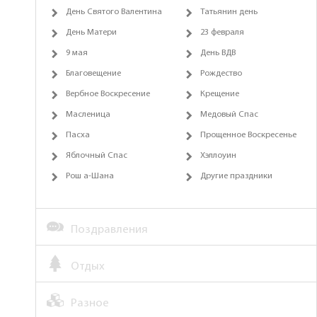
День Святого Валентина
Татьянин день
День Матери
23 февраля
9 мая
День ВДВ
Благовещение
Рождество
Вербное Воскресение
Крещение
Масленица
Медовый Спас
Пасха
Прощенное Воскресенье
Яблочный Спас
Хэллоуин
Рош а-Шана
Другие праздники
Поздравления
Отдых
Разное