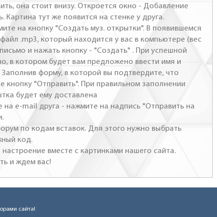
ить, она стоит внизу. Откроется окно - Добавление
. Картина тут же появится на стенке у друга.
мите на кнопку "Создать муз. открытки". В появившемся
файл .mp3, который находится у вас в компьютере (вес
письмо и нажать кнопку - "Создать" . При успешной
но, в котором будет вам предложено ввести имя и
 Заполнив форму, в которой вы подтвердите, что
те кнопку "Отправить". При правильном заполнении
ытка будет ему доставлена
 на e-mail друга - нажмите на надпись "Отправить на
и.
 форум по кодам вставок. Для этого нужно выбрать
жный код.
настроение вместе с картинками нашего сайта.
ть и ждем вас!
торами сайта!