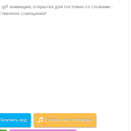
 .gif анимация, открытка для гостевых со словами -
одственное совещание!
Получить код
Создать муз. открытку