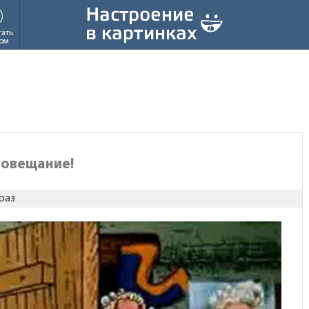
тать
ом
.совещание!
раз