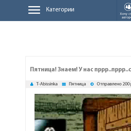
Категории
Хочу с
автор
Пятница! Знаем! У нас пррр..пррр.
T-Abissinka
Пятница
Отправлено 200 