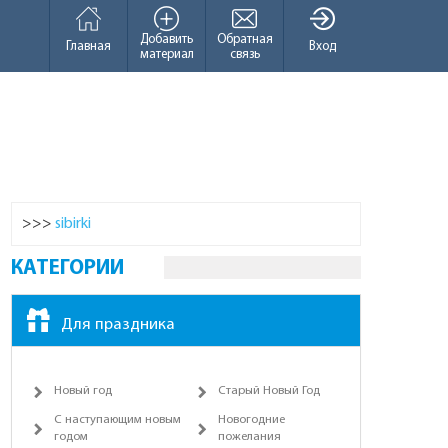
Добавить
Обратная
Главная
Вход
материал
связь
>>>
sibirki
КАТЕГОРИИ
Для праздника
Новый год
Старый Новый Год
С наступающим новым
Новогодние
годом
пожелания