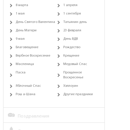
8 марта
1 апреля
1 мая
1 сентября
День Святого Валентина
Татьянин день
День Матери
23 февраля
9 мая
День ВДВ
Благовещение
Рождество
Вербное Воскресение
Крещение
Масленица
Медовый Спас
Пасха
Прощенное
Воскресенье
Яблочный Спас
Хэллоуин
Рош а-Шана
Другие праздники
Поздравления