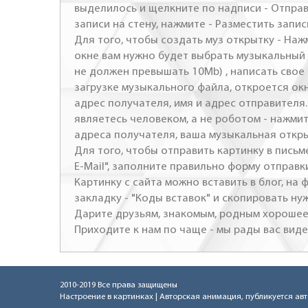
выделилось и щелкните по надписи - Отправ
записи на стену, нажмите - Разместить запись
Для того, чтобы создать муз открытку - Наж
окне вам нужно будет выбрать музыкальный 
не должен превышать 10Mb) , написать свое 
загрузке музыкального файла, откроется ок
адрес получателя, имя и адрес отправителя.
являетесь человеком, а не роботом - нажми
адреса получателя, ваша музыкальная откр
Для того, чтобы отправить картинку в письме
E-Mail", заполните правильно форму отправк
Картинку с сайта можно вставить в блог, на
закладку - "Коды вставок" и скопировать ну
Дарите друзьям, знакомым, родным хорошее 
Приходите к нам по чаще - мы рады вас виде
2010-2019 Все права защищены
Настроение в картинках
| Авторская анимация, публикуется ав