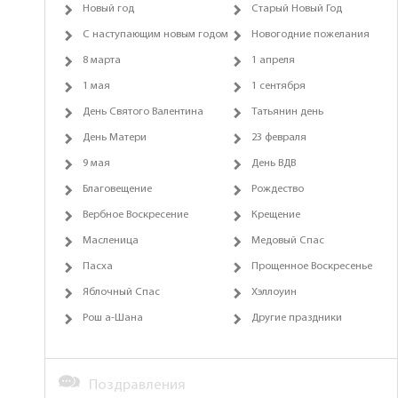
Новый год
Старый Новый Год
С наступающим новым годом
Новогодние пожелания
8 марта
1 апреля
1 мая
1 сентября
День Святого Валентина
Татьянин день
День Матери
23 февраля
9 мая
День ВДВ
Благовещение
Рождество
Вербное Воскресение
Крещение
Масленица
Медовый Спас
Пасха
Прощенное Воскресенье
Яблочный Спас
Хэллоуин
Рош а-Шана
Другие праздники
Поздравления