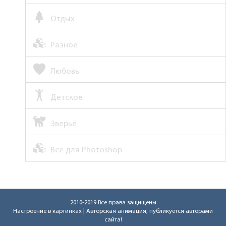
Отдых
Разное
Любовь
Детское
Зверьё
Все для Photoshop
2010-2019 Все права защищены
Настроение в картинках
| Авторская анимация, публикуется авторами
сайта!