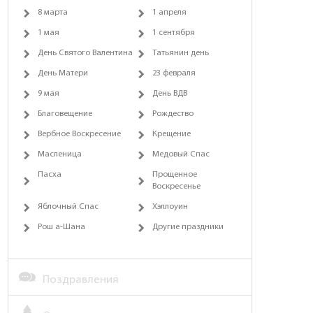
8 марта
1 апреля
1 мая
1 сентября
День Святого Валентина
Татьянин день
День Матери
23 февраля
9 мая
День ВДВ
Благовещение
Рождество
Вербное Воскресение
Крещение
Масленица
Медовый Спас
Пасха
Прощенное
Воскресенье
Яблочный Спас
Хэллоуин
Рош а-Шана
Другие праздники
Поздравления