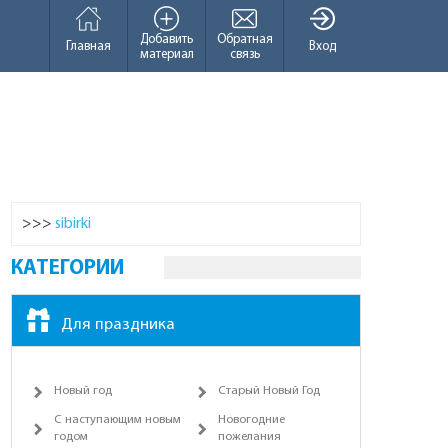
Добавить
Обратная
Главная
Вход
материал
связь
>>>
sibirki
КАТЕГОРИИ
Для праздника
Новый год
Старый Новый Год
С наступающим новым
Новогодние
годом
пожелания