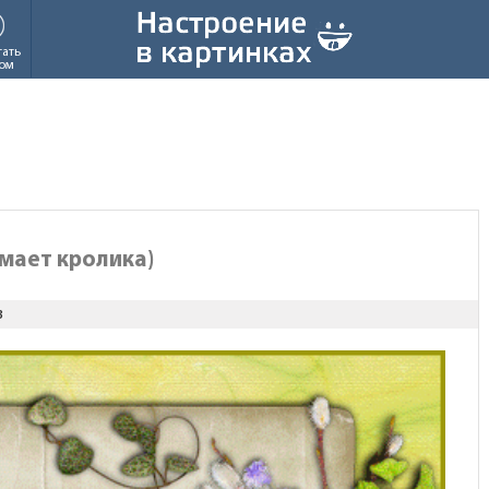
тать
ом
мает кролика)
з