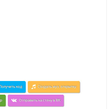
Получить код
Создать муз. открытку
ир
Отправить на стену в ВК