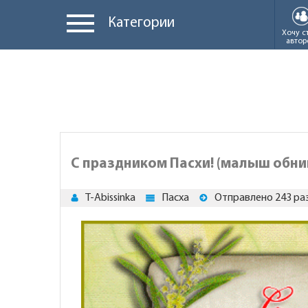
Категории
Хочу с
автор
С праздником Пасхи! (малыш обни
T-Abissinka
Пасха
Отправлено 243 ра