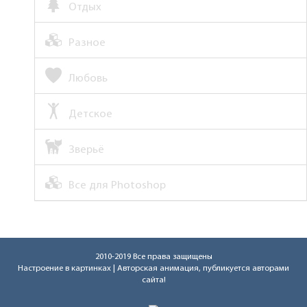
Отдых
Разное
Любовь
Детское
Зверьё
Все для Photoshop
2010-2019 Все права защищены
Настроение в картинках
| Авторская анимация, публикуется авторами
сайта!