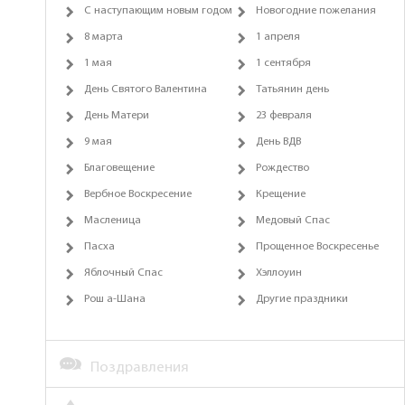
С наступающим новым годом
Новогодние пожелания
8 марта
1 апреля
1 мая
1 сентября
День Святого Валентина
Татьянин день
День Матери
23 февраля
9 мая
День ВДВ
Благовещение
Рождество
Вербное Воскресение
Крещение
Масленица
Медовый Спас
Пасха
Прощенное Воскресенье
Яблочный Спас
Хэллоуин
Рош а-Шана
Другие праздники
Поздравления